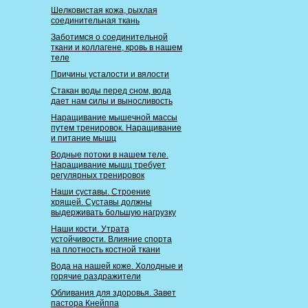
Шелковистая кожа, рыхлая
соединительная ткань
Заботимся о соединительной
ткани и коллагене, кровь в нашем
теле
Причины усталости и вялости
Стакан воды перед сном, вода
дает нам силы и выносливость
Наращивание мышечной массы
путем тренировок. Наращивание
и питание мышц
Водные потоки в нашем теле.
Наращивание мышц требует
регулярных тренировок
Наши суставы. Строение
хрящей. Суставы должны
выдерживать большую нагрузку
Наши кости. Утрата
устойчивости. Влияние спорта
на плотность костной ткани
Вода на нашей коже. Холодные и
горячие раздражители
Обливания для здоровья. Завет
пастора Кнейппа