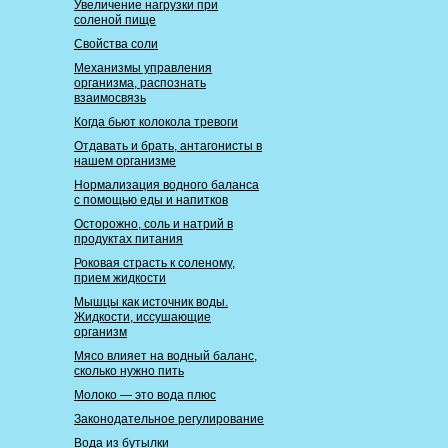
Увеличение нагрузки при
соленой пище
Свойства соли
Механизмы управления
организма, распознать
взаимосвязь
Когда бьют колокола тревоги
Отдавать и брать, антагонисты в
нашем организме
Нормализация водного баланса
с помощью еды и напитков
Осторожно, соль и натрий в
продуктах питания
Роковая страсть к соленому,
прием жидкости
Мышцы как источник воды.
Жидкости, иссушающие
организм
Мясо влияет на водный баланс,
сколько нужно пить
Молоко — это вода плюс
Законодательное регулирование
Вода из бутылки