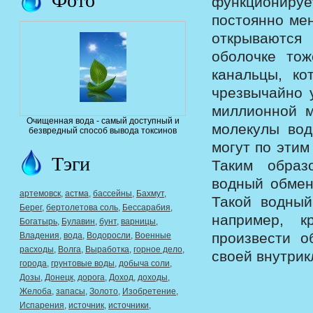
функционируе
постоянно ме
открываются
оболочке тож
канальцы, ко
чрезвычайно 
миллионной м
Очищенная вода - самый доступный и
молекулы вод
безвредный способ вывода токсинов
могут по этим
Тэги
Таким образ
водный обмен
артемовск
,
астма
,
бассейны
,
Бахмут
,
Такой водный
Берег
,
бертолетова соль
,
Бессарабия
,
например, к
Богатырь
,
Булавин
,
бунт
,
варницы
,
произвести о
Владения
,
вода
,
Водоросли
,
Военные
расходы
,
Волга
,
Выработка
,
горное дело
,
своей внутрик
города
,
грунтовые воды
,
добыча соли
,
Дозы
,
Донецк
,
дорога
,
Доход
,
доходы
,
Желоба
,
запасы
,
Золото
,
Изобретение
,
Испарения
,
источник
,
источники
,