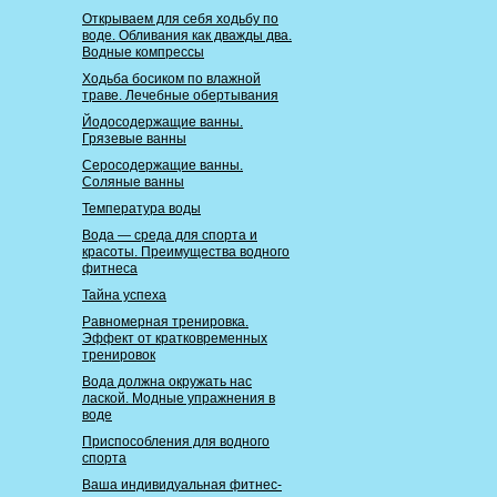
Открываем для себя ходьбу по
воде. Обливания как дважды два.
Водные компрессы
Ходьба босиком по влажной
траве. Лечебные обертывания
Йодосодержащие ванны.
Грязевые ванны
Серосодержащие ванны.
Соляные ванны
Температура воды
Вода — среда для спорта и
красоты. Преимущества водного
фитнеса
Тайна успеха
Равномерная тренировка.
Эффект от кратковременных
тренировок
Вода должна окружать нас
лаской. Модные упражнения в
воде
Приспособления для водного
спорта
Ваша индивидуальная фитнес-