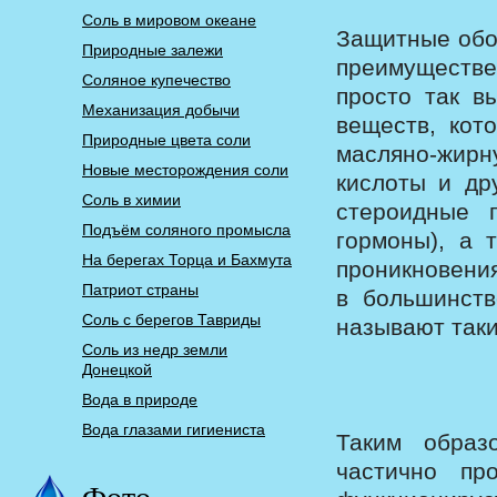
Соль в мировом океане
Защитные обо
Природные залежи
преимуществе
Соляное купечество
просто так в
Механизация добычи
веществ, кот
Природные цвета соли
масляно-жир
Новые месторождения соли
кислоты и др
Соль в химии
стероидные 
Подъём соляного промысла
гормоны), а 
На берегах Торца и Бахмута
проникновения
Патриот страны
в большинств
Соль с берегов Тавриды
называют так
Соль из недр земли
Донецкой
Вода в природе
Вода глазами гигиениста
Таким образ
частично пр
Фото