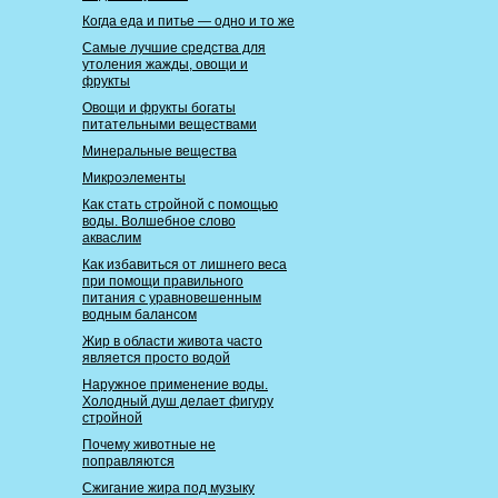
Когда еда и питье — одно и то же
Самые лучшие средства для
утоления жажды, овощи и
фрукты
Овощи и фрукты богаты
питательными веществами
Минеральные вещества
Микроэлементы
Как стать стройной с помощью
воды. Волшебное слово
акваслим
Как избавиться от лишнего веса
при помощи правильного
питания с уравновешенным
водным балансом
Жир в области живота часто
является просто водой
Наружное применение воды.
Холодный душ делает фигуру
стройной
Почему животные не
поправляются
Сжигание жира под музыку