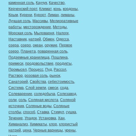
каменная соль
,
Каучук
,
Качество
,
Керченский порт
,
Климат
,
конь
,
кордоны
,
Крым
,
Курени
,
Курорт
,
Лиман
,
лиманы
,
Лучшая соль
,
Массивы
,
Мелиоративные
работы
,
месторождение
,
Методы
,
Морская соль
,
Мыловарня
,
Налоги
,
Наставник
,
натрий
,
Обмен
,
Одесса
,
озера
,
озеро
,
океан
,
оружие
,
Первое
озеро
,
Планета
,
поваренная соль
,
Подземные хранилища
,
Пошлина
,
примеси
,
продовольствие
,
продукты
,
Промысел
,
Процесс
,
Пуд
,
Рассол
,
Раствор
,
розовая соль
,
рынок
,
Санаторий
,
Свойства
,
себестоимость
,
Система
,
Слой земли
,
смеси
,
сода
,
Солеварение
,
соледобыча
,
Солезавод
,
соли
,
соль
,
Соляная кислота
,
Соляной
источник
,
Соляные воды
,
Соляные
столбы
,
способ
,
Ставка
,
Стимул
,
сушка
,
Течение
,
Упадок
,
Установка
,
Хан
,
Химанализ
,
Химикаты
,
хлор
,
хлористый
натрий
,
цена
,
Черные варницы
,
чрены
,