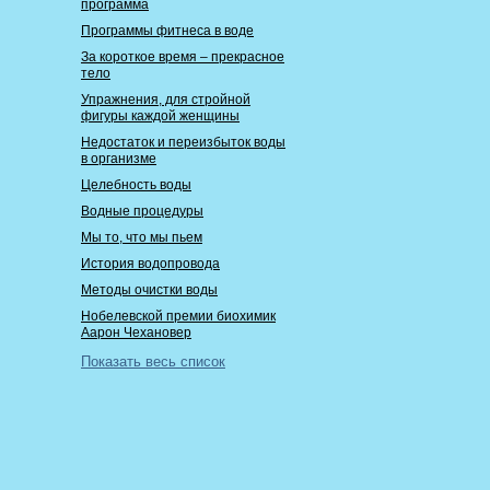
программа
Программы фитнеса в воде
За короткое время – прекрасное
тело
Упражнения, для стройной
фигуры каждой женщины
Недостаток и переизбыток воды
в организме
Целебность воды
Водные процедуры
Мы то, что мы пьем
История водопровода
Методы очистки воды
Нобелевской премии биохимик
Аарон Чехановер
Показать весь список