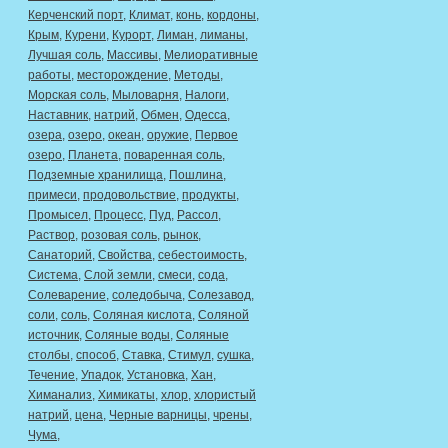
Керченский порт
,
Климат
,
конь
,
кордоны
,
Крым
,
Курени
,
Курорт
,
Лиман
,
лиманы
,
Лучшая соль
,
Массивы
,
Мелиоративные
работы
,
месторождение
,
Методы
,
Морская соль
,
Мыловарня
,
Налоги
,
Наставник
,
натрий
,
Обмен
,
Одесса
,
озера
,
озеро
,
океан
,
оружие
,
Первое
озеро
,
Планета
,
поваренная соль
,
Подземные хранилища
,
Пошлина
,
примеси
,
продовольствие
,
продукты
,
Промысел
,
Процесс
,
Пуд
,
Рассол
,
Раствор
,
розовая соль
,
рынок
,
Санаторий
,
Свойства
,
себестоимость
,
Система
,
Слой земли
,
смеси
,
сода
,
Солеварение
,
соледобыча
,
Солезавод
,
соли
,
соль
,
Соляная кислота
,
Соляной
источник
,
Соляные воды
,
Соляные
столбы
,
способ
,
Ставка
,
Стимул
,
сушка
,
Течение
,
Упадок
,
Установка
,
Хан
,
Химанализ
,
Химикаты
,
хлор
,
хлористый
натрий
,
цена
,
Черные варницы
,
чрены
,
Чума
,