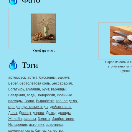
Хлеб да соль
Тэги
Скраб из соли с 
это именно то, 
нужно
артемовск
,
астма
,
бассейны
,
Бахмут
,
Берег
,
бертолетова соль
,
Бессарабия
,
Богатырь
,
Булавин
,
бунт
,
варницы
,
Владения
,
вода
,
Водоросли
,
Военные
расходы
,
Волга
,
Выработка
,
горное дело
,
города
,
грунтовые воды
,
добыча соли
,
Дозы
,
Донецк
,
дорога
,
Доход
,
доходы
,
Желоба
,
запасы
,
Золото
,
Изобретение
,
Испарения
,
источник
,
источники
,
каменная соль
,
Каучук
,
Качество
,