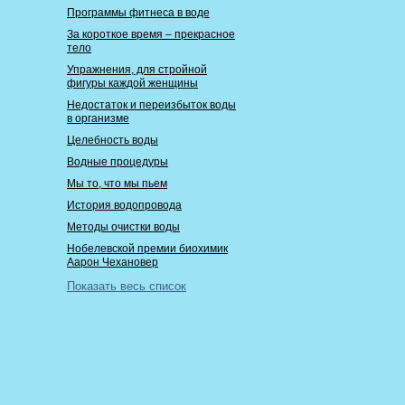
Программы фитнеса в воде
За короткое время – прекрасное
тело
Упражнения, для стройной
фигуры каждой женщины
Недостаток и переизбыток воды
в организме
Целебность воды
Водные процедуры
Мы то, что мы пьем
История водопровода
Методы очистки воды
Нобелевской премии биохимик
Аарон Чехановер
Показать весь список