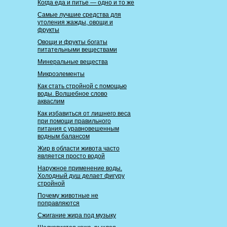
Когда еда и питье — одно и то же
Самые лучшие средства для
утоления жажды, овощи и
фрукты
Овощи и фрукты богаты
питательными веществами
Минеральные вещества
Микроэлементы
Как стать стройной с помощью
воды. Волшебное слово
акваслим
Как избавиться от лишнего веса
при помощи правильного
питания с уравновешенным
водным балансом
Жир в области живота часто
является просто водой
Наружное применение воды.
Холодный душ делает фигуру
стройной
Почему животные не
поправляются
Сжигание жира под музыку