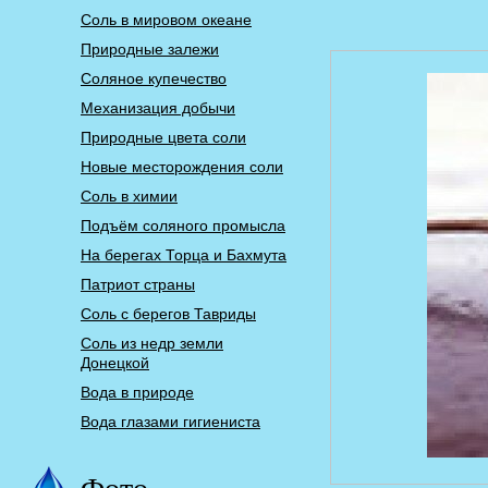
Соль в мировом океане
Природные залежи
Соляное купечество
Механизация добычи
Природные цвета соли
Новые месторождения соли
Соль в химии
Подъём соляного промысла
На берегах Торца и Бахмута
Патриот страны
Соль с берегов Тавриды
Соль из недр земли
Донецкой
Вода в природе
Вода глазами гигиениста
Фото