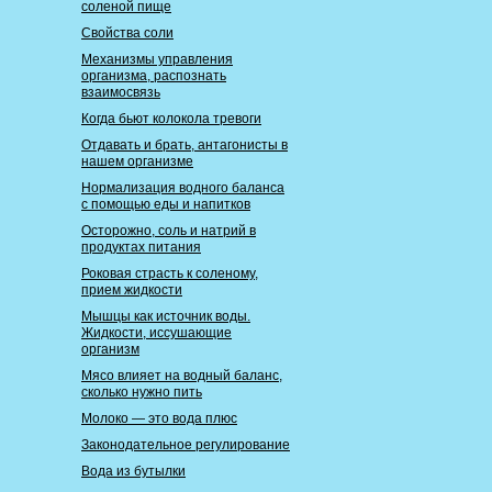
соленой пище
Свойства соли
Механизмы управления
организма, распознать
взаимосвязь
Когда бьют колокола тревоги
Отдавать и брать, антагонисты в
нашем организме
Нормализация водного баланса
с помощью еды и напитков
Осторожно, соль и натрий в
продуктах питания
Роковая страсть к соленому,
прием жидкости
Мышцы как источник воды.
Жидкости, иссушающие
организм
Мясо влияет на водный баланс,
сколько нужно пить
Молоко — это вода плюс
Законодательное регулирование
Вода из бутылки