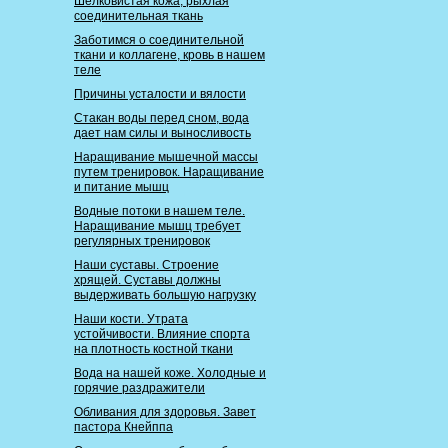
Шелковистая кожа, рыхлая
соединительная ткань
Заботимся о соединительной
ткани и коллагене, кровь в нашем
теле
Причины усталости и вялости
Стакан воды перед сном, вода
дает нам силы и выносливость
Наращивание мышечной массы
путем тренировок. Наращивание
и питание мышц
Водные потоки в нашем теле.
Наращивание мышц требует
регулярных тренировок
Наши суставы. Строение
хрящей. Суставы должны
выдерживать большую нагрузку
Наши кости. Утрата
устойчивости. Влияние спорта
на плотность костной ткани
Вода на нашей коже. Холодные и
горячие раздражители
Обливания для здоровья. Завет
пастора Кнейппа