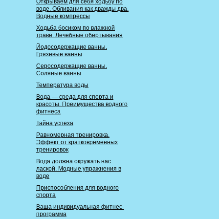
Открываем для себя ходьбу по
воде. Обливания как дважды два.
Водные компрессы
Ходьба босиком по влажной
траве. Лечебные обертывания
Йодосодержащие ванны.
Грязевые ванны
Серосодержащие ванны.
Соляные ванны
Температура воды
Вода — среда для спорта и
красоты. Преимущества водного
фитнеса
Тайна успеха
Равномерная тренировка.
Эффект от кратковременных
тренировок
Вода должна окружать нас
лаской. Модные упражнения в
воде
Приспособления для водного
спорта
Ваша индивидуальная фитнес-
программа